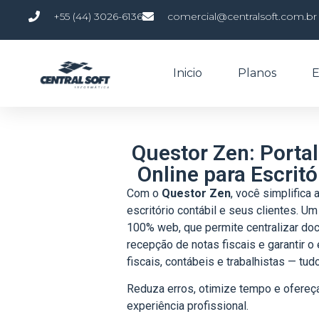
+55 (44) 3026-6136
comercial@centralsoft.com.br
Inicio
Planos
E
Questor Zen: Porta
Online para Escritó
Com o
Questor Zen
, você simplifica
escritório contábil e seus clientes. U
100% web, que permite centralizar do
recepção de notas fiscais e garantir 
fiscais, contábeis e trabalhistas — t
Reduza erros, otimize tempo e ofereç
experiência profissional.