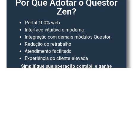
Por Que Adotar o Questor
Zen?
Portal 100% web
Interface intuitiva e moderna
Integração com demais módulos Questor
Redução do retrabalho
Atendimento facilitado
Experiência do cliente elevada
Simplifique sua operação contábil e ganhe
produtividade com o Questor Zen.
?
podemos transformar seu
Fale com u
e um contato com nossa
 da Central Soft.