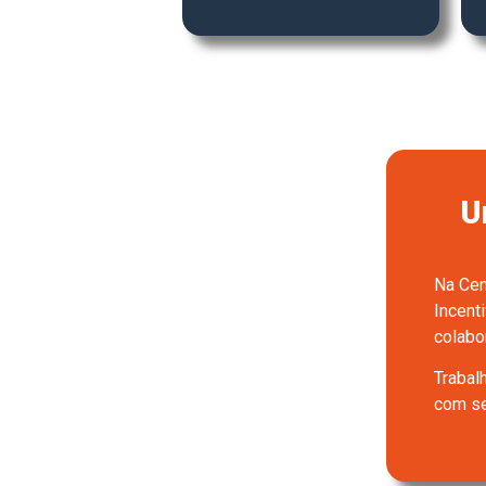
U
Na Cen
Incent
colabo
Trabal
com se