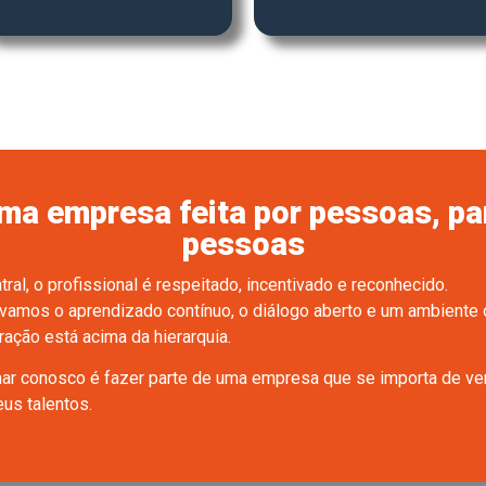
ma empresa feita por pessoas, pa
pessoas
tral, o profissional é respeitado, incentivado e reconhecido.
ivamos o aprendizado contínuo, o diálogo aberto e um ambiente
ração está acima da hierarquia.
har conosco é fazer parte de uma empresa que se importa de v
us talentos.