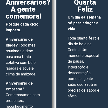
Aniversários?
Quarta
A gente
Feliz
comemora!
Um dia da semana
só para adoçar a
Porque cada ciclo
vida.
importa.
Toda quarta-feira é
Aniversário de
dia de bolo na
idade?
Todo mês,
Central! Um
reunimos o time
momento especial
para uma festa
de pausa,
coletiva com bolo,
integração e
risadas e aquele
descontração,
clima de amizade.
porque a gente
Aniversário de
sabe que a rotina
empresa
?
precisa de sabor e
Comemoramos com
afeto.
presentes,
reconhecimento