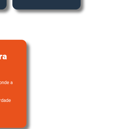
ra
 onde a
erdade